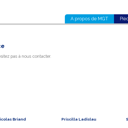
A propos de MGT
Piè
ce
ésitez pas à nous contacter.
icolas Briand
Priscilla Ladislau