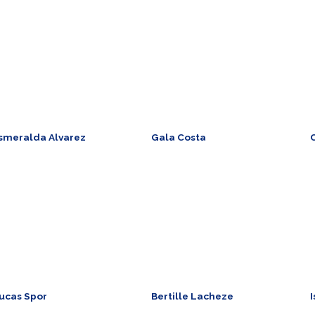
ales Director Europe
Landing Gear / Hydraulics
G
Sales
.briand@mgt-group.aero
s
sales.us@mgt-group.aero
33 (0)2 99 89 08 98
+
+ 1 954 493 8369
rance
U
USA ​
smeralda Alvarez
Gala Costa
ogistics
Administrative Assistant
S
s
.alvarez@mgt-group.aero
g.costa@mgt-group.aero
 1 954 493 8369
+ 1 954 493 8369
+
SA ​
USA ​
F
ucas Spor
Bertille Lacheze
I