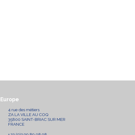
ales
ales.fr@mgt-group.aero
33 (0)2 99 89 08 98
rance
Europe
4 rue des métiers
ZA LA VILLE AU COQ
35800 SAINT-BRIAC SUR MER
FRANCE
+ 33 (0)2 99 89 08 98