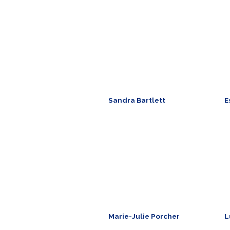
Président
S
o.mongenot@mgt-group.aero
n
+ 1 954 493 8369
+
USA ​
F
Sandra Bartlett
E
Aero Distribution Business
L
Development
e
s.bartlett@mgt-group.aero
+
+ 1 954 493 8369
U
USA ​
Marie-Julie Porcher
L