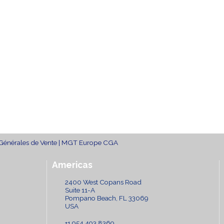
ogistics Manager
sales
s
.spor@mgt-group.aero
sales.fr@mgt-group.aero
s
33 (0)2 99 89 08 98
+33 (0)2 99 89 08 98
+
rance
France
F
Générales de Vente
|
MGT Europe CGA
Americas
2400 West Copans Road
Suite 11-A
Pompano Beach, FL 33069
USA
+1 954 493 8369