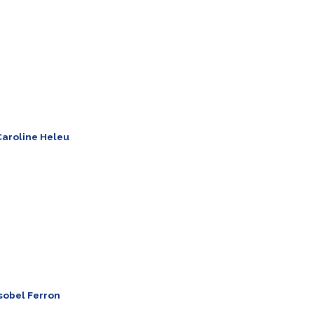
eneral Manager
.herve@mgt-group.aero
 1 954 493 8369
SA ​
Caroline Heleu
ales
ales.fr@mgt-group.aero
33 (0)2 99 89 08 98
rance
sobel Ferron