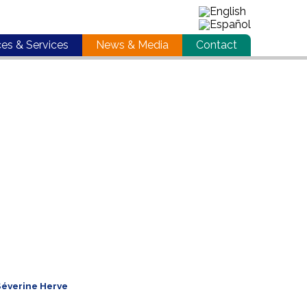
ces & Services
News & Media
Contact
Séverine Herve