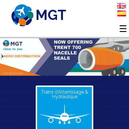
MGT
☰
Aller au contenu principal
Trains d'Atterrissage &
Hydraulique