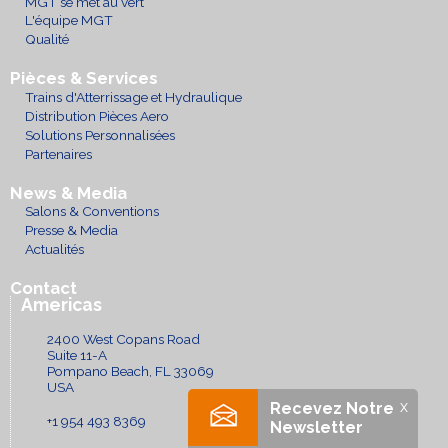
MGT se met au vert
L'équipe MGT
Qualité
Pièces & Services
Trains d'Atterrissage et Hydraulique
Distribution Pièces Aero
Solutions Personnalisées
Partenaires
News & Media
Salons & Conventions
Presse & Media
Actualités
Contact
Americas
2400 West Copans Road
Suite 11-A
Pompano Beach, FL 33069
USA
x
Recevez Notre
+1 954 493 8369
Newsletter