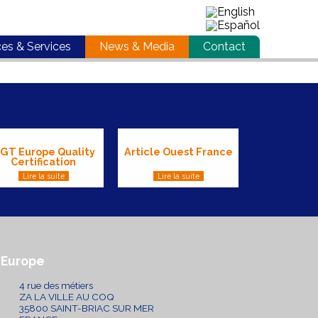
ces & Services
News & Media
Contact
GT Europe Quality
Article Ouest France
Certification
Lire la suite
Lire la suite
Europe
4 rue des métiers
ZA LA VILLE AU COQ
35800 SAINT-BRIAC SUR MER