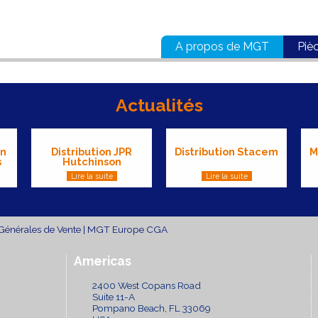
A propos de MGT
Piè
Actualités
an
Distribution JPR
Distribution Stacem
M
s
Hutchinson
Lire la suite
Lire la suite
Générales de Vente
|
MGT Europe CGA
Americas
2400 West Copans Road
Suite 11-A
Pompano Beach, FL 33069