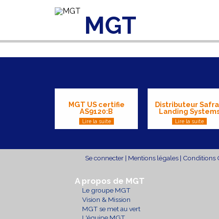
MGT
Aller au contenu principal
MGT US certifie
Distributeur Safr
AS9120:B
Landing System
Lire la suite
Lire la suite
Se connecter
|
Mentions légales
|
Conditions 
A propos de MGT
Le groupe MGT
Vision & Mission
MGT se met au vert
L'équipe MGT