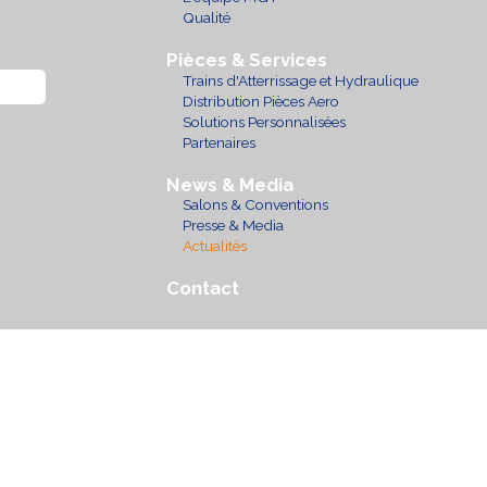
Qualité
Pièces & Services
Trains d'Atterrissage et Hydraulique
Distribution Pièces Aero
Solutions Personnalisées
Partenaires
News & Media
Salons & Conventions
Presse & Media
Actualités
Contact