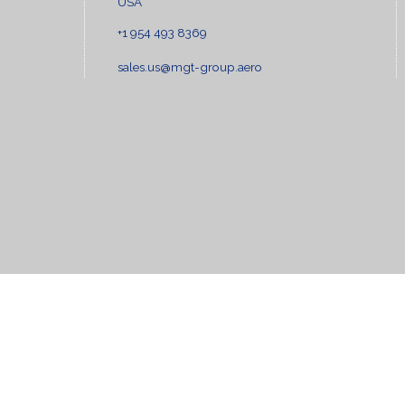
USA
+1 954 493 8369
sales.us@mgt-group.aero