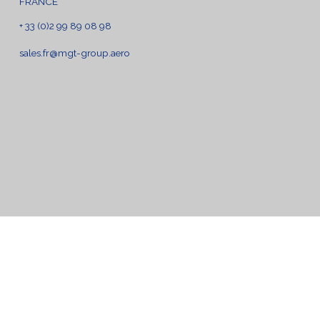
FRANCE
+ 33 (0)2 99 89 08 98
sales.fr@mgt-group.aero