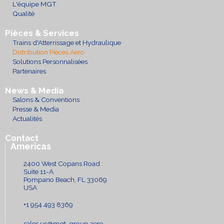
L'équipe MGT
Qualité
Pièces & Services
Trains d'Atterrissage et Hydraulique
Distribution Pièces Aero
Solutions Personnalisées
Partenaires
News & Media
Salons & Conventions
Presse & Media
Actualités
Contact
Americas
2400 West Copans Road
Suite 11-A
Pompano Beach, FL 33069
USA
+1 954 493 8369
sales.us@mgt-group.aero