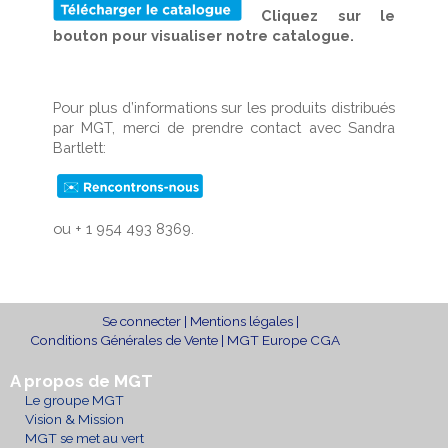
Cliquez sur le
bouton pour visualiser notre catalogue.
Pour plus d’informations sur les produits distribués
par MGT, merci de prendre contact avec Sandra
Bartlett:
ou
+ 1 954 493 8369
.
Se connecter
|
Mentions légales
|
Conditions Générales de Vente
|
MGT Europe CGA
A propos de MGT
Le groupe MGT
Vision & Mission
MGT se met au vert