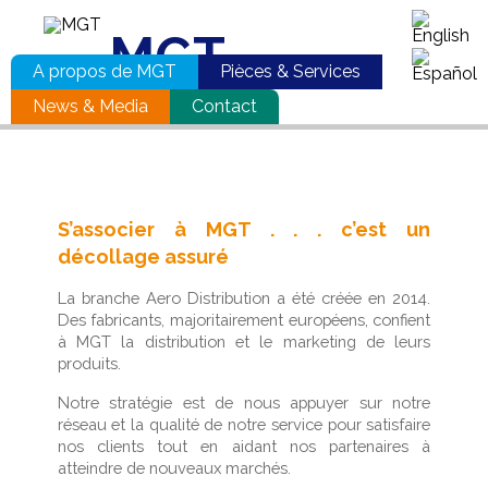
MGT
A propos de MGT
Pièces & Services
News & Media
Contact
Distribution Pièces
Aero
Aller au contenu principal
S’associer à MGT . . . c’est un
décollage assuré
La branche Aero Distribution a été créée en 2014.
Des fabricants, majoritairement européens, confient
à MGT la distribution et le marketing de leurs
produits.
Notre stratégie est de nous appuyer sur notre
réseau et la qualité de notre service pour satisfaire
nos clients tout en aidant nos partenaires à
atteindre de nouveaux marchés.